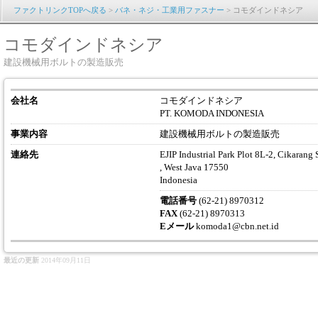
ファクトリンクTOPへ戻る
>
バネ・ネジ・工業用ファスナー
> コモダインドネシア
コモダインドネシア
建設機械用ボルトの製造販売
会社名
コモダインドネシア
PT. KOMODA INDONESIA
事業内容
建設機械用ボルトの製造販売
連絡先
EJIP Industrial Park Plot 8L-2, Cikarang 
, West Java 17550
Indonesia
電話番号
(62-21) 8970312
FAX
(62-21) 8970313
Eメール
komoda1@cbn.net.id
最近の更新
2014年09月11日