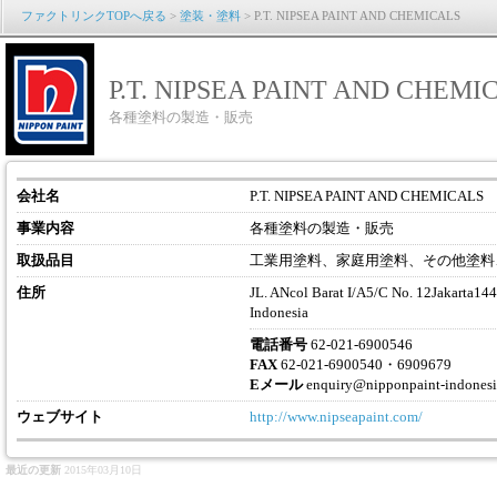
ファクトリンクTOPへ戻る
>
塗装・塗料
> P.T. NIPSEA PAINT AND CHEMICALS
P.T. NIPSEA PAINT AND CHEMI
各種塗料の製造・販売
会社名
P.T. NIPSEA PAINT AND CHEMICALS
事業内容
各種塗料の製造・販売
取扱品目
工業用塗料、家庭用塗料、その他塗料
住所
JL. ANcol Barat I/A5/C No. 12Jakarta14
Indonesia
電話番号
62-021-6900546
FAX
62-021-6900540・6909679
Eメール
enquiry@nipponpaint-indones
ウェブサイト
http://www.nipseapaint.com/
最近の更新
2015年03月10日