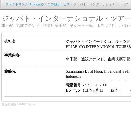
ファクトリンクTOPへ戻る
>
その他サービス
> ジャバト・インターナショナル・ツア
ジャバト・インターナショナル・ツア
車手配、通訳アテンド、企業視察手配、チケット手配、ホテル予約、バリ旅
会社名
ジャバト・インターナショナル・ツア
PT.JABATO INTERNATIONAL TOURS
事業内容
車手配、通訳アテンド、企業視察手配
連絡先
SummitmasⅡ, 3rd Floor, Jl. Jenderal Sudr
Indonesia
電話番号
62-21-520-2091
Eメール
（日本人窓口 政本） yasuyuki_
最近の更新
2014年03月14日