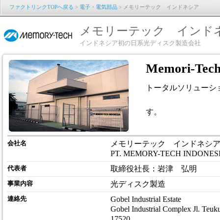
ファクトリンクTOPへ戻る
>
電子・電気部品
> メモリーテック インドネシア
メモリーテック インド
インドネシア初の日系光ディスク製造会社
Memori-Tech
トータルソリューシ
デジタルコン
す。
会社名
メモリーテック インドネシ
PT. MEMORY-TECH INDONES
代表者
取締役社長：岩津 弘明
事業内容
光ディスク製造
連絡先
Gobel Industrial Estate
Gobel Industrial Complex Jl. Teu
17520