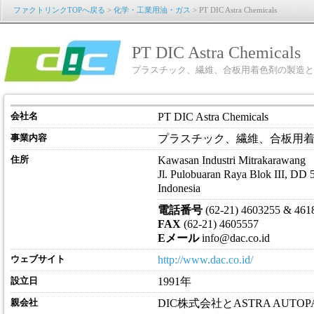
ファクトリンクTOPへ戻る
>
化学・工業用油・ガス
> PT DIC Astra Chemicals
PT DIC Astra Chemicals
プラスチック、繊維、合板用着色剤の製造と
会社名
PT DIC Astra Chemicals
事業内容
プラスチック、繊維、合板用
住所
Kawasan Industri Mitrakarawang
Jl. Pulobuaran Raya Blok III, DD 
Indonesia
電話番号
(62-21) 4603255 & 4618
FAX
(62-21) 4605557
Eメール
info@dac.co.id
ウェブサイト
http://www.dac.co.id/
設立日
1991年
親会社
DIC株式会社とASTRA AUTO