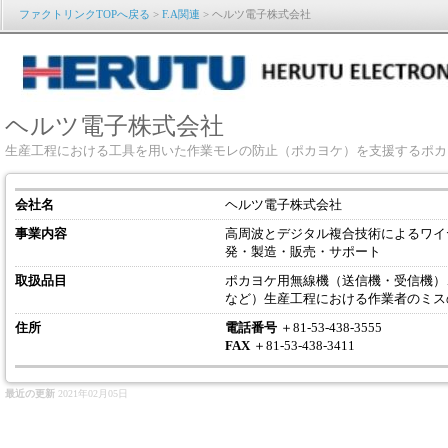
ファクトリンクTOPへ戻る
>
F.A関連
> ヘルツ電子株式会社
ヘルツ電子株式会社
生産工程における工具を用いた作業モレの防止（ポカヨケ）を支援するポカヨケツール htt
会社名
ヘルツ電子株式会社
事業内容
高周波とデジタル複合技術によるワイ
発・製造・販売・サポート
取扱品目
ポカヨケ用無線機（送信機・受信機）
など）生産工程における作業者のミス
住所
電話番号
＋81-53-438-3555
FAX
＋81-53-438-3411
最近の更新
2021年02月05日