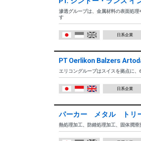
PT. シントー・ランス 
滲透グループは、金属材料の表面処理
す
日系企業
日本語
Indonesia
English
PT Oerlikon Balzers Artod
エリコングループはスイスを拠点に、
日系企業
日本語
Indonesia
English
パーカー メタル トリ
熱処理加工、防錆処理加工、固体潤滑