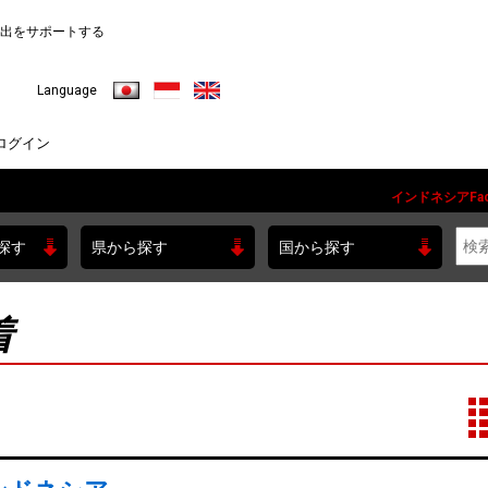
出をサポートする
日本語
Indonesia
English
Language
ログイン
インドネシアFac
探す
県から探す
国から探す
着