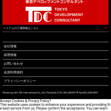
ベトナムの工場情報はこちら
会社情報
採用情報
お問い合わせ
会員利用規約
プライバシーポリシー
Didukung oleh TDC International Co., Ltd. (Thailand) || Tel. (66)-2665-6170 Fax (66)-2260-3697
Accept Cookies & Privacy Policy?
This website uses cookies to enhance your experience and providing th
e best service from us. Please confirm the acceptance. You can learn