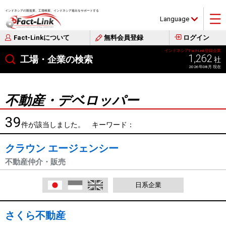
インドネシアの製造業、工場検索、インドネシア進出をサポートする
Language
Fact-Linkについて
無料会員登録
ログイン
インドネシアFact-Link登録企業
1,262
工場・企業の検索
社
2026年08月 現在
不動産・デベロッパー
39
件が該当しました。 キーワード：
クラウン エージェンシー
不動産仲介・販売
日本語
Indonesia
English
日系企業
さくら不動産