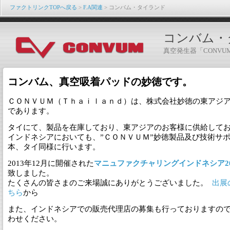
ファクトリンクTOPへ戻る
>
F.A関連
> コンバム・タイランド
コンバム・
真空発生器「CONV
コンバム、真空吸着パッドの妙徳です。
ＣＯＮＶＵＭ（Ｔｈａｉｌａｎｄ）は、株式会社妙徳の東アジ
であります。
タイにて、製品を在庫しており、東アジアのお客様に供給して
インドネシアにおいても、”ＣＯＮＶＵＭ”妙徳製品及び技術サ
本、タイ同様に行います。
2013年12月に開催された
マニュファクチャリングインドネシア20
致しました。
たくさんの皆さまのご来場誠にありがとうございました。
出展
ちら
から
また、インドネシアでの販売代理店の募集も行っておりますの
わせください。