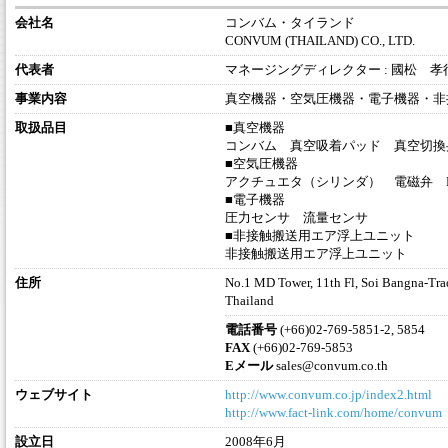
会社名
コンバム・タイランド
CONVUM (THAILAND) CO., LTD.
代表者
マネージングディレクター : 國松 孝
事業内容
真空機器・空気圧機器・電子機器・非
取扱品目
■真空機器
コンバム 真空吸着パッド 真空切換
■空気圧機器
アクチュエタ（シリンダ） 電磁弁 
■電子機器
圧力センサ 流量センサ
■非接触搬送用エア浮上ユニット
非接触搬送用エア浮上ユニット
住所
No.1 MD Tower, 11th Fl, Soi Bangna-Tr
Thailand
電話番号
(+66)02-769-5851-2, 5854
FAX
(+66)02-769-5853
Eメール
sales@convum.co.th
ウェブサイト
http://www.convum.co.jp/index2.html
（
http://www.fact-link.com/home/convum
設立日
2008年6月