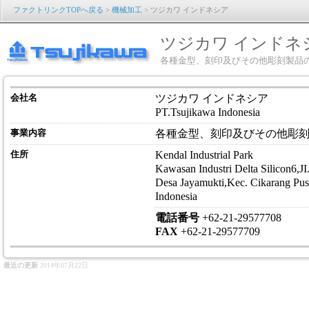
ファクトリンクTOPへ戻る
>
機械加工
> ツジカワ インドネシア
ツジカワ インドネ
各種金型、刻印及びその他彫刻製品
会社名
ツジカワ インドネシア
PT.Tsujikawa Indonesia
事業内容
各種金型、刻印及びその他彫
住所
Kendal Industrial Park
Kawasan Industri Delta Silicon6,
Desa Jayamukti,Kec. Cikarang Pusa
Indonesia
電話番号
+62-21-29577708
FAX
+62-21-29577709
最近の更新
2014年07月22日