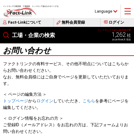
インドネシアの製造業、工場検索、インドネシア進出をサポートする
Language
Fact-Linkについて
無料会員登録
ログイン
インドネシアFact-Link登録企業
1,262
工場・企業の検索
社
2026年08月 現在
お問い合わせ
ファクトリンクの有料サービス、その他不明点についてはこちらか
らお問い合わせください。
なお、無料会員様にはご自身でページを更新していただいておりま
す。
＜ ページの編集方法 ＞
トップページ
から
ログイン
していただき、
こちら
を参考にページを
編集してください。
＜ ログイン情報をお忘れの方 ＞
ご登録ID（メールアドレス）をお忘れの方は、下記フォームよりお
問い合わせください。