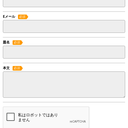
Eメール
必須
題名
必須
本文
必須