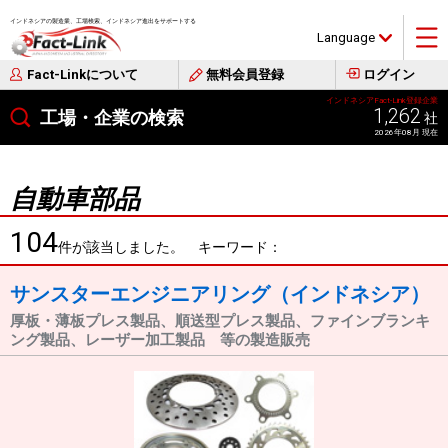
インドネシアの製造業、工場検索、インドネシア進出をサポートする
Language
Fact-Linkについて
無料会員登録
ログイン
インドネシアFact-Link登録企業
1,262
工場・企業の検索
社
2026年08月 現在
自動車部品
104
件が該当しました。 キーワード：
サンスターエンジニアリング（インドネシア）
厚板・薄板プレス製品、順送型プレス製品、ファインブランキ
ング製品、レーザー加工製品 等の製造販売