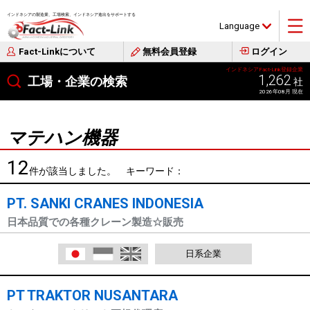
インドネシアの製造業、工場検索、インドネシア進出をサポートする
Language
Fact-Linkについて
無料会員登録
ログイン
インドネシアFact-Link登録企業
1,262
工場・企業の検索
社
2026年08月 現在
マテハン機器
12
件が該当しました。 キーワード：
PT. SANKI CRANES INDONESIA
日本品質での各種クレーン製造☆販売
日本語
Indonesia
English
日系企業
PT TRAKTOR NUSANTARA