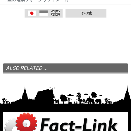
日本語
Indonesia
English
その他
ALSO RELATED ...