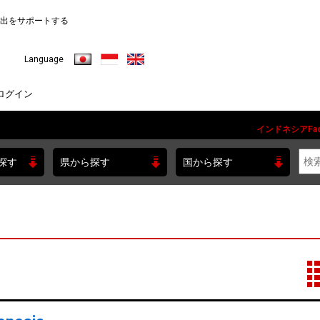
出をサポートする
日本語
Indonesia
English
Language
ログイン
インドネシアFac
探す
県から探す
国から探す